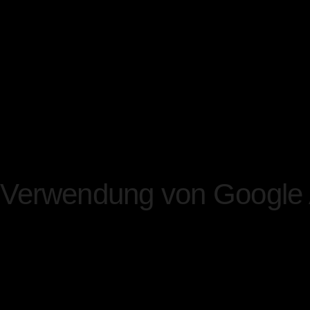
der anschließenden Beant
weiterer Daten ist optiona
Angaben werden zum Zwec
Anfrage sowie für möglich
Nach Erledigung der von I
personenbezogene Daten a
Verwendung von Google 
Diese Website benutzt Goog
Webanalysedienst der Goog
Google Analytics verwendet