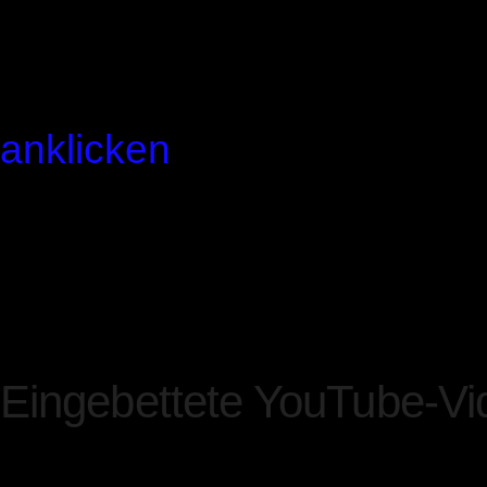
Zusätzlich oder als Alter
können Sie das Tracking d
unseren Seiten unterbinde
anklicken
. Dabei wird ein 
installiert. Damit wird die
für diese Website und für 
verhindert, so lange das Co
bleibt.
Eingebettete YouTube-Vi
Auf einigen unserer Webse