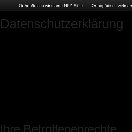
Orthopädisch wirksame NFZ-Sitze
Orthopädisch wirksa
Datenschutzerklärung
Verantwortliche Stelle im 
insbesondere der EU-Dat
(DSGVO), ist:
Sebastian Behnsen, Dortm
Telefon: +49421/15081, E-
S.Behnsen@sitzstudiobeh
Ihre Betroffenenrechte