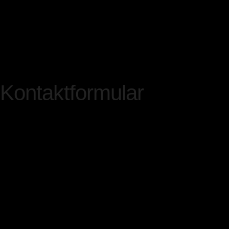
einzelne Funktionen unser
funktionieren, wenn Sie d
deaktiviert haben.
Kontaktformular
Treten Sie bzgl. Fragen jeg
Kontaktformular mit uns in 
Zwecke der Kontaktaufnahme
Hierfür ist die Angabe eine
erforderlich. Diese dient 