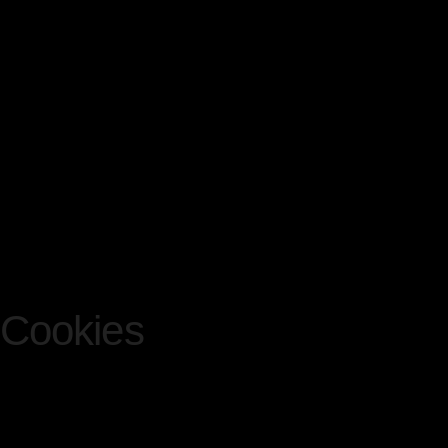
nicht, um Rückschlüsse auf
Empfänger der Daten sind n
und ggf. Auftragsverarbeite
Anonyme Informationen die
statistisch ausgewertet, um
dahinterstehende Technik z
Cookies
Wie viele andere Webseite
genannte „Cookies“. Cookie