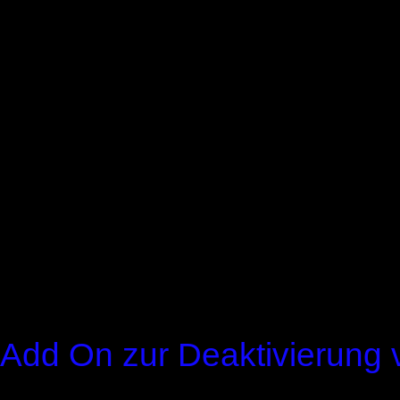
verhindern; wir weisen Sie 
diesem Fall gegebenenfalls
dieser Website vollumfäng
können darüber hinaus die
Cookie erzeugten und auf 
bezogenen Daten (inkl. Ih
die Verarbeitung dieser Da
indem sie das unter dem f
Browser-Plugin herunterlad
Add On zur Deaktivierung 