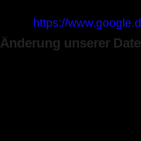
finden Sie in der Datensch
unter:
https://www.google.de
Änderung unserer Dat
Wir behalten uns vor, dies
anzupassen, damit sie stet
Anforderungen entspricht
Leistungen in der Datensc
bei der Einführung neuer S
Besuch gilt dann die neue