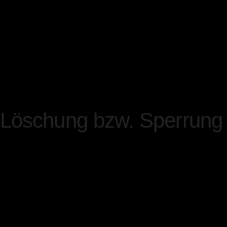
die Verarbeitung zur Wahru
erforderlich ist und kein 
Sie ein überwiegendes sch
Nichtweitergabe Ihrer Dat
Löschung bzw. Sperrung
Wir halten uns an die Gru
und Datensparsamkeit. Wir
personenbezogenen Daten d
zur Erreichung der hier ge