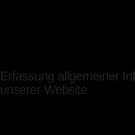
oder wie es die vom Gese
vielfältigen Speicherfriste
jeweiligen Zweckes bzw. Ab
entsprechenden Daten rou
den gesetzlichen Vorschrif
Erfassung allgemeiner I
unserer Website
Wenn Sie auf unsere Websi
automatisch mittels eines 
allgemeiner Natur erfasst.