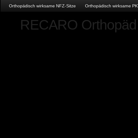
Orthopädisch wirksame NFZ-Sitze
Orthopädisch wirksame PK
RECARO Orthopäd
Serienausstattung
RECARO Klimapaket (
heizung)
Elektrisch einstellb
Lordosestütze
Sitzflächenver­länge